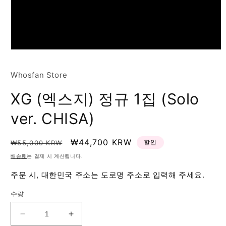
Whosfan Store
XG (엑스지) 정규 1집 (Solo
ver. CHISA)
정
할
₩44,700 KRW
할인
₩55,000 KRW
가
인
배송료
는 결제 시 계산됩니다.
가
주문 시, 대한민국 주소는 도로명 주소로 입력해 주세요.
수량
XG
XG