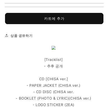
(엑
(엑
스
스
지)
지)
카트에 추가
정
정
규
규
1
1
집
집
상품 공유하기
(Solo
(Solo
ver.
ver.
CHISA)
CHISA)
수
수
[Tracklist]
량
량
- 추후 공개
줄
늘
임
림
CD [CHISA ver.]
- PAPER JACKET (CHISA ver.)
- CD DISC (CHISA ver.
- BOOKLET (PHOTO & LYRIC)(CHISA ver.)
- LOGO STICKER (2EA)