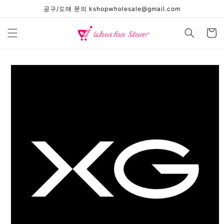
콘텐츠
공구/도매 문의 kshopwholesale@gmail.com
로 건너
뛰기
카
트
제품 정
보로 건
너뛰기